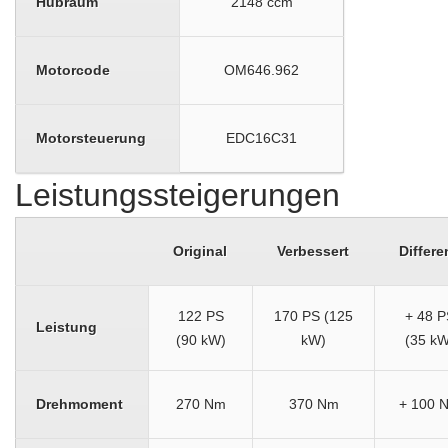
Hubraum
2148 ccm
Motorcode
OM646.962
Motorsteuerung
EDC16C31
Leistungssteigerungen
Original
Verbessert
Differe
122 PS
170 PS (125
+ 48 P
Leistung
(90 kW)
kW)
(35 kW
Drehmoment
270 Nm
370 Nm
+ 100 