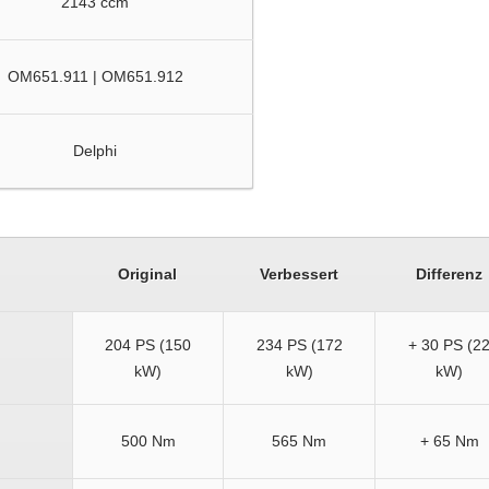
2143 ccm
OM651.911 | OM651.912
Delphi
Original
Verbessert
Differenz
204 PS (150
234 PS (172
+ 30 PS (2
kW)
kW)
kW)
500 Nm
565 Nm
+ 65 Nm