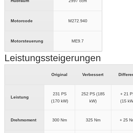
Hubraum
2997 ccm
Motorcode
M272.940
Motorsteuerung
ME9.7
Leistungssteigerungen
Original
Verbessert
Differe
231 PS
252 PS (185
+ 21 P
Leistung
(170 kW)
kW)
(15 kW
Drehmoment
300 Nm
325 Nm
+ 25 