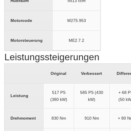
Hubraum
5513 ccm
Motorcode
M275.953
Motorsteuerung
ME2.7.2
Leistungssteigerungen
Original
Verbessert
Differe
517 PS
585 PS (430
+ 68 P
Leistung
(380 kW)
kW)
(50 kW
Drehmoment
830 Nm
910 Nm
+ 80 