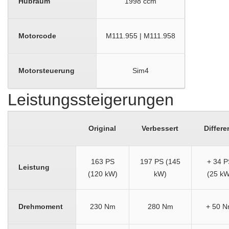
Hubraum
1998 ccm
Motorcode
M111.955 | M111.958
Motorsteuerung
Sim4
Leistungssteigerungen
Original
Verbessert
Differe
163 PS
197 PS (145
+ 34 P
Leistung
(120 kW)
kW)
(25 kW
Drehmoment
230 Nm
280 Nm
+ 50 