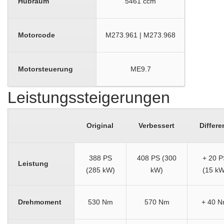
Hubraum
5461 ccm
Motorcode
M273.961 | M273.968
Motorsteuerung
ME9.7
Leistungssteigerungen
Original
Verbessert
Differe
388 PS
408 PS (300
+ 20 P
Leistung
(285 kW)
kW)
(15 kW
Drehmoment
530 Nm
570 Nm
+ 40 