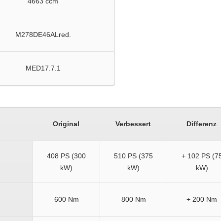
4663 ccm
M278DE46ALred.
MED17.7.1
Original
Verbessert
Differenz
408 PS (300
510 PS (375
+ 102 PS (7
kW)
kW)
kW)
600 Nm
800 Nm
+ 200 Nm