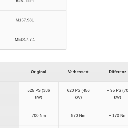
5461 ccm
M157.981
MED17.7.1
Original
Verbessert
Differenz
525 PS (386
620 PS (456
+ 95 PS (7
kW)
kW)
kW)
700 Nm
870 Nm
+ 170 Nm