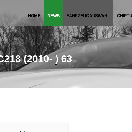
HOME
NEWS
FAHRZEUGAUSWAHL
CHIPT
218 (2010- ) 63