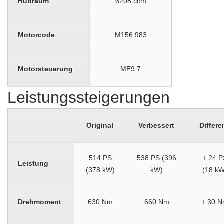
Hubraum
6208 ccm
Motorcode
M156.983
Motorsteuerung
ME9.7
Leistungssteigerungen
Original
Verbessert
Differe
514 PS
538 PS (396
+ 24 P
Leistung
(378 kW)
kW)
(18 kW
Drehmoment
630 Nm
660 Nm
+ 30 