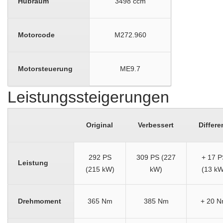
Hubraum
3498 ccm
Motorcode
M272.960
Motorsteuerung
ME9.7
Leistungssteigerungen
Original
Verbessert
Differe
292 PS
309 PS (227
+ 17 P
Leistung
(215 kW)
kW)
(13 kW
Drehmoment
365 Nm
385 Nm
+ 20 