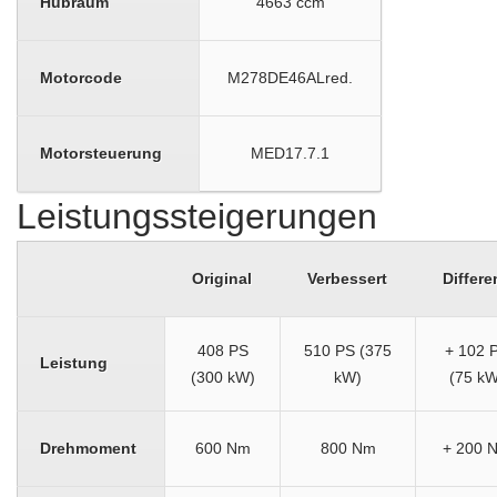
Hubraum
4663 ccm
Motorcode
M278DE46ALred.
Motorsteuerung
MED17.7.1
Leistungssteigerungen
Original
Verbessert
Differe
408 PS
510 PS (375
+ 102 
Leistung
(300 kW)
kW)
(75 kW
Drehmoment
600 Nm
800 Nm
+ 200 