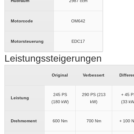
Hubraum
2987 ccm
Motorcode
OM642
Motorsteuerung
EDC17
Leistungssteigerungen
Original
Verbessert
Differe
245 PS
290 PS (213
+ 45 P
Leistung
(180 kW)
kW)
(33 kW
Drehmoment
600 Nm
700 Nm
+ 100 