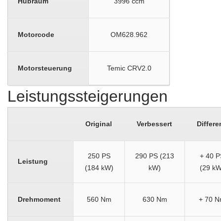
Hubraum
3996 ccm
Motorcode
OM628.962
Motorsteuerung
Temic CRV2.0
Leistungssteigerungen
Original
Verbessert
Differe
250 PS
290 PS (213
+ 40 P
Leistung
(184 kW)
kW)
(29 kW
Drehmoment
560 Nm
630 Nm
+ 70 