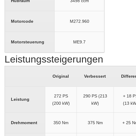
Hubraum
3498 ccm
Motorcode
M272.960
Motorsteuerung
ME9.7
Leistungssteigerungen
Original
Verbessert
Differe
272 PS
290 PS (213
+ 18 P
Leistung
(200 kW)
kW)
(13 kW
Drehmoment
350 Nm
375 Nm
+ 25 