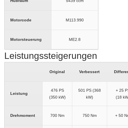
Hubraum
5439 ccm
Motorcode
M113.990
Motorsteuerung
ME2.8
Leistungssteigerungen
Original
Verbessert
Differe
476 PS
501 PS (368
+ 25 P
Leistung
(350 kW)
kW)
(18 kW
Drehmoment
700 Nm
750 Nm
+ 50 