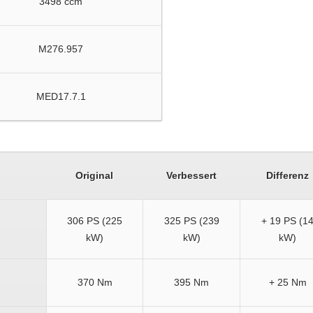
3498 ccm
M276.957
MED17.7.1
Original
Verbessert
Differenz
306 PS (225
325 PS (239
+ 19 PS (1
kW)
kW)
kW)
370 Nm
395 Nm
+ 25 Nm