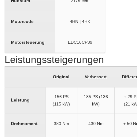
Hubraum
2179 ccm
Motorcode
4HN | 4HK
Motorsteuerung
EDC16CP39
Leistungssteigerungen
Original
Verbessert
Differe
156 PS
185 PS (136
+ 29 P
Leistung
(115 kW)
kW)
(21 kW
Drehmoment
380 Nm
430 Nm
+ 50 