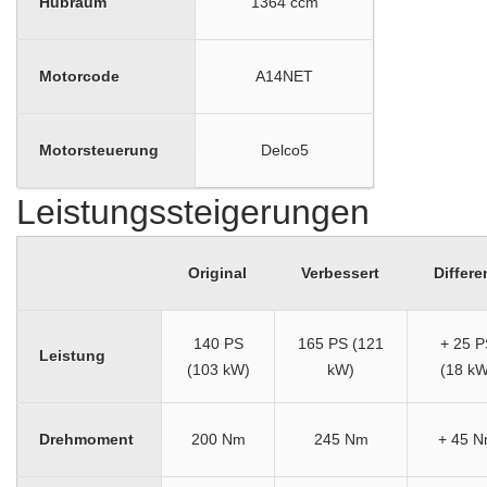
Hubraum
1364 ccm
Motorcode
A14NET
Motorsteuerung
Delco5
Leistungssteigerungen
Original
Verbessert
Differe
140 PS
165 PS (121
+ 25 P
Leistung
(103 kW)
kW)
(18 kW
Drehmoment
200 Nm
245 Nm
+ 45 