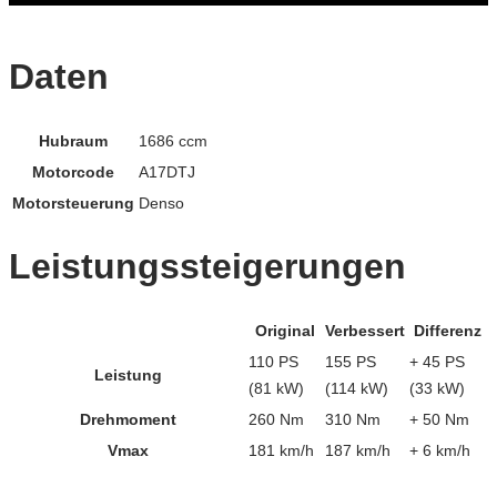
Daten
Hubraum
1686 ccm
Motorcode
A17DTJ
Motorsteuerung
Denso
Leistungssteigerungen
Original
Verbessert
Differenz
110 PS
155 PS
+ 45 PS
Leistung
(81 kW)
(114 kW)
(33 kW)
Drehmoment
260 Nm
310 Nm
+ 50 Nm
Vmax
181 km/h
187 km/h
+ 6 km/h