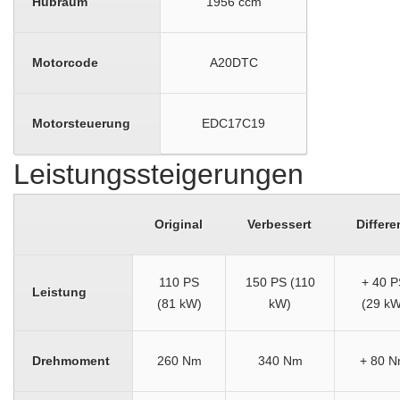
Hubraum
1956 ccm
Motorcode
A20DTC
Motorsteuerung
EDC17C19
Leistungssteigerungen
Original
Verbessert
Differe
110 PS
150 PS (110
+ 40 P
Leistung
(81 kW)
kW)
(29 kW
Drehmoment
260 Nm
340 Nm
+ 80 