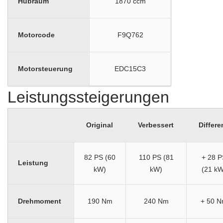
Hubraum
1870 ccm
Motorcode
F9Q762
Motorsteuerung
EDC15C3
Leistungssteigerungen
Original
Verbessert
Differe
82 PS (60
110 PS (81
+ 28 P
Leistung
kW)
kW)
(21 kW
Drehmoment
190 Nm
240 Nm
+ 50 