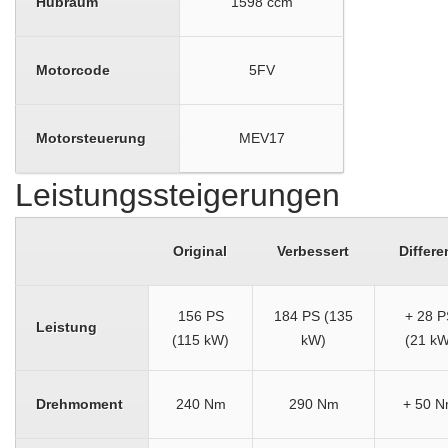
Hubraum
1598 ccm
Motorcode
5FV
Motorsteuerung
MEV17
Leistungssteigerungen
Original
Verbessert
Differe
156 PS
184 PS (135
+ 28 P
Leistung
(115 kW)
kW)
(21 kW
Drehmoment
240 Nm
290 Nm
+ 50 