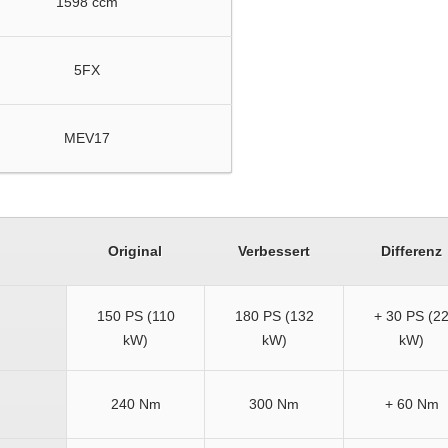
1598 ccm
5FX
MEV17
Original
Verbessert
Differenz
150 PS (110
180 PS (132
+ 30 PS (2
kW)
kW)
kW)
240 Nm
300 Nm
+ 60 Nm