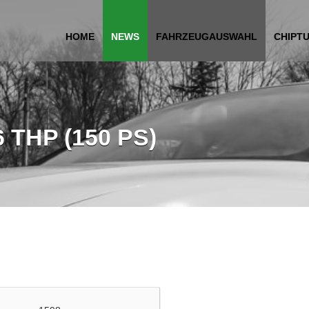
HOME
NEWS
FAHRZEUGAUSWAHL
CHIPT
6 THP (150 PS)