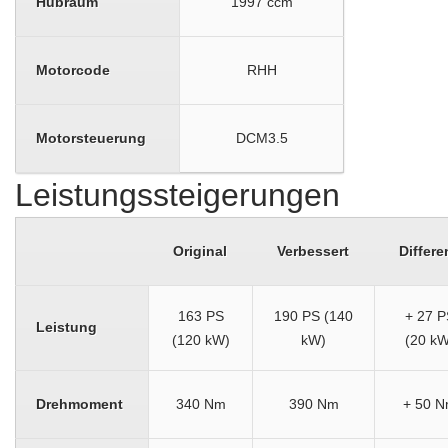
Hubraum
1997 ccm
Motorcode
RHH
Motorsteuerung
DCM3.5
Leistungssteigerungen
Original
Verbessert
Differe
163 PS
190 PS (140
+ 27 P
Leistung
(120 kW)
kW)
(20 kW
Drehmoment
340 Nm
390 Nm
+ 50 