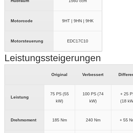
Hubraum
1560 ccm
Motorcode
9HT | 9HN | 9HK
Motorsteuerung
EDC17C10
Leistungssteigerungen
Original
Verbessert
Differe
75 PS (55
100 PS (74
+ 25 P
Leistung
kW)
kW)
(18 kW
Drehmoment
185 Nm
240 Nm
+ 55 