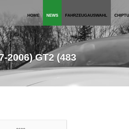
HOME
NEWS
FAHRZEUGAUSWAHL
CHIPT
7-2006) GT2 (483