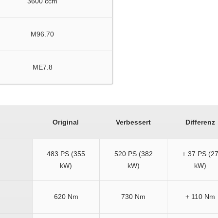
3600 ccm
M96.70
ME7.8
Original
Verbessert
Differenz
483 PS (355
520 PS (382
+ 37 PS (2
kW)
kW)
kW)
620 Nm
730 Nm
+ 110 Nm