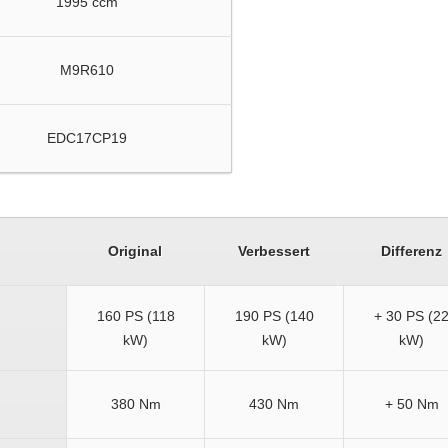
1995 ccm
M9R610
EDC17CP19
Original
Verbessert
Differenz
160 PS (118
190 PS (140
+ 30 PS (2
kW)
kW)
kW)
380 Nm
430 Nm
+ 50 Nm