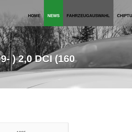
HOME
NEWS
FAHRZEUGAUSWAHL
CHIPT
9- ) 2,0 DCI (160