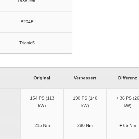
1985 ccm
B204E
Trionic5
Original
Verbessert
Differenz
154 PS (113
190 PS (140
+ 36 PS (2
kW)
kW)
kW)
215 Nm
280 Nm
+ 65 Nm