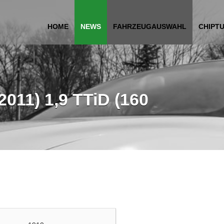
HOME
NEWS
FAHRZEUGAUSWAHL
CHIPT
2011) 1,9 TTiD (160