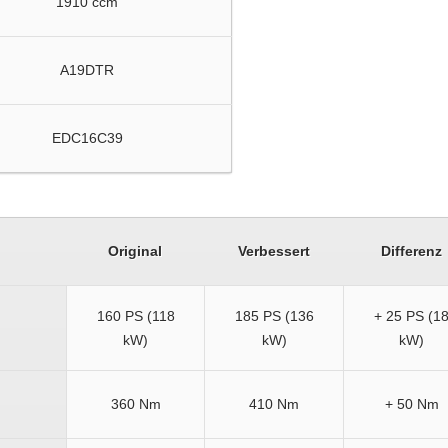
1910 ccm
A19DTR
EDC16C39
Original
Verbessert
Differenz
160 PS (118
185 PS (136
+ 25 PS (1
kW)
kW)
kW)
360 Nm
410 Nm
+ 50 Nm