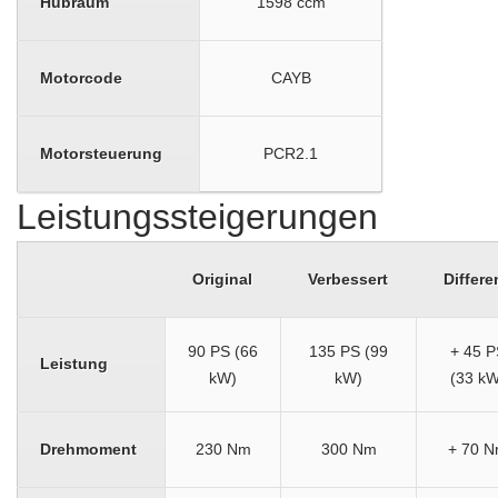
Hubraum
1598 ccm
Motorcode
CAYB
Motorsteuerung
PCR2.1
Leistungssteigerungen
Original
Verbessert
Differe
90 PS (66
135 PS (99
+ 45 P
Leistung
kW)
kW)
(33 kW
Drehmoment
230 Nm
300 Nm
+ 70 