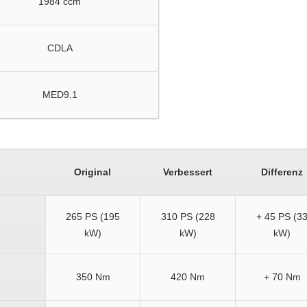
1984 ccm
CDLA
MED9.1
Original
Verbessert
Differenz
265 PS (195
310 PS (228
+ 45 PS (3
kW)
kW)
kW)
350 Nm
420 Nm
+ 70 Nm