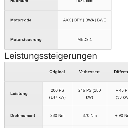
Hubraum
1984 ccm
Motorcode
AXX | BPY | BWA | BWE
Motorsteuerung
MED9.1
Leistungssteigerungen
Original
Verbessert
Differe
200 PS
245 PS (180
+ 45 P
Leistung
(147 kW)
kW)
(33 kW
Drehmoment
280 Nm
370 Nm
+ 90 