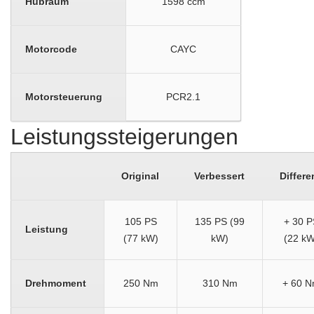
Hubraum
1598 ccm
Motorcode
CAYC
Motorsteuerung
PCR2.1
Leistungssteigerungen
Original
Verbessert
Differe
105 PS
135 PS (99
+ 30 P
Leistung
(77 kW)
kW)
(22 kW
Drehmoment
250 Nm
310 Nm
+ 60 