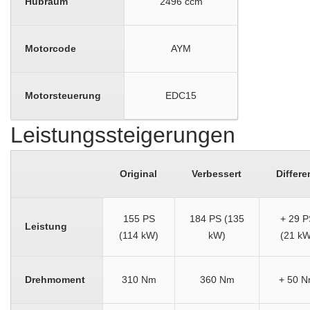
Hubraum
2496 ccm
Motorcode
AYM
Motorsteuerung
EDC15
Leistungssteigerungen
Original
Verbessert
Differe
155 PS
184 PS (135
+ 29 P
Leistung
(114 kW)
kW)
(21 kW
Drehmoment
310 Nm
360 Nm
+ 50 