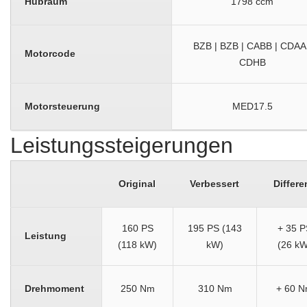
Hubraum
1798 ccm
BZB | BZB | CABB | CDAA 
Motorcode
CDHB
Motorsteuerung
MED17.5
Leistungssteigerungen
Original
Verbessert
Differe
160 PS
195 PS (143
+ 35 P
Leistung
(118 kW)
kW)
(26 kW
Drehmoment
250 Nm
310 Nm
+ 60 