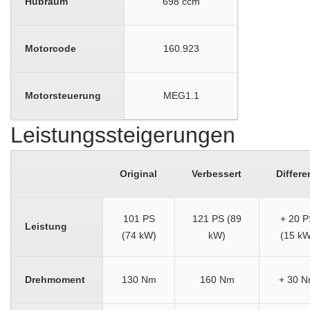
Hubraum
698 ccm
Motorcode
160.923
Motorsteuerung
MEG1.1
Leistungssteigerungen
Original
Verbessert
Differe
101 PS
121 PS (89
+ 20 P
Leistung
(74 kW)
kW)
(15 kW
Drehmoment
130 Nm
160 Nm
+ 30 