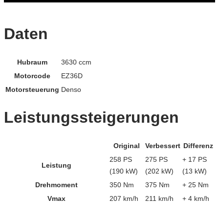
Daten
Hubraum
3630 ccm
Motorcode
EZ36D
Motorsteuerung
Denso
Leistungssteigerungen
Original
Verbessert
Differenz
258 PS
275 PS
+ 17 PS
Leistung
(190 kW)
(202 kW)
(13 kW)
Drehmoment
350 Nm
375 Nm
+ 25 Nm
Vmax
207 km/h
211 km/h
+ 4 km/h