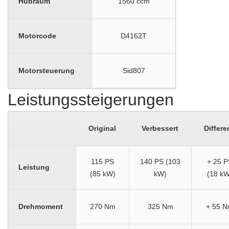
Hubraum
1560 ccm
Motorcode
D4162T
Motorsteuerung
Sid807
Leistungssteigerungen
Original
Verbessert
Differe
115 PS
140 PS (103
+ 25 P
Leistung
(85 kW)
kW)
(18 kW
Drehmoment
270 Nm
325 Nm
+ 55 