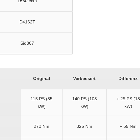
1560 ccm
D4162T
Sid807
Original
Verbessert
Differenz
115 PS (85
140 PS (103
+ 25 PS (18
kW)
kW)
kW)
270 Nm
325 Nm
+ 55 Nm