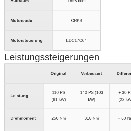
Hubraum
1598 ccm
Motorcode
CRKB
Motorsteuerung
EDC17C64
Leistungssteigerungen
Original
Verbessert
Differe
110 PS
140 PS (103
+ 30 P
Leistung
(81 kW)
kW)
(22 kW
Drehmoment
250 Nm
310 Nm
+ 60 