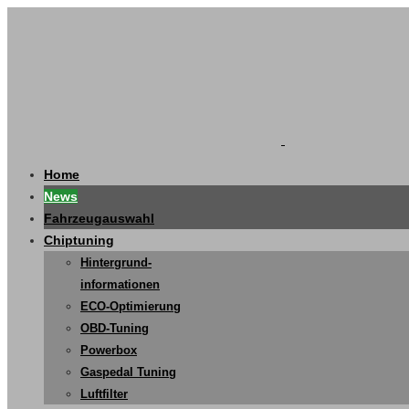
Home
News
Fahrzeugauswahl
Chiptuning
Hintergrund-
informationen
ECO-Optimierung
OBD-Tuning
Powerbox
Gaspedal Tuning
Luftfilter