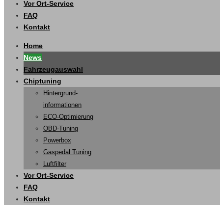
Vor Ort-Service
FAQ
Kontakt
Home
News
Fahrzeugauswahl
Chiptuning
Hintergrund-
informationen
ECO-Optimierung
OBD-Tuning
Powerbox
Gaspedal Tuning
Luftfilter
Vor Ort-Service
FAQ
Kontakt