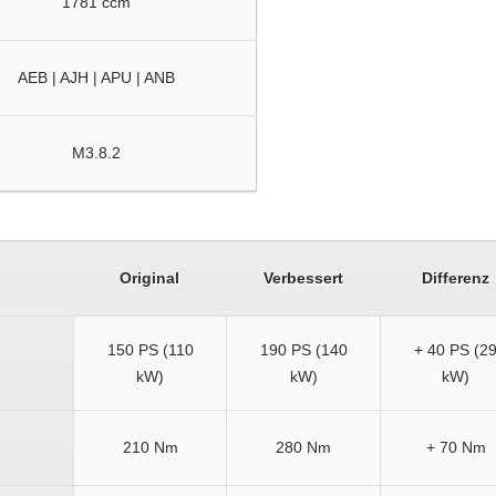
1781 ccm
AEB | AJH | APU | ANB
M3.8.2
Original
Verbessert
Differenz
150 PS (110
190 PS (140
+ 40 PS (2
kW)
kW)
kW)
210 Nm
280 Nm
+ 70 Nm