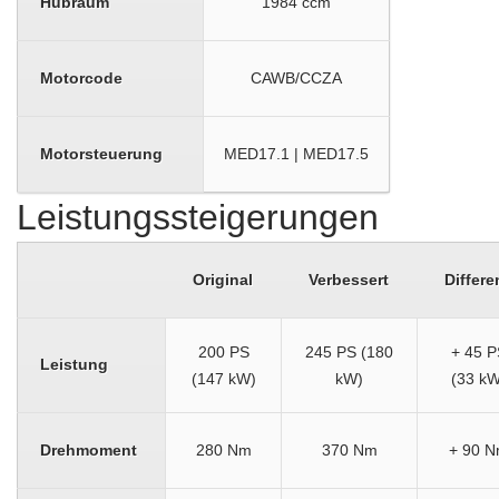
Hubraum
1984 ccm
Motorcode
CAWB/CCZA
Motorsteuerung
MED17.1 | MED17.5
Leistungssteigerungen
Original
Verbessert
Differe
200 PS
245 PS (180
+ 45 P
Leistung
(147 kW)
kW)
(33 kW
Drehmoment
280 Nm
370 Nm
+ 90 